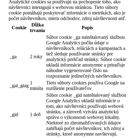
Analytické cookies sa používajú na pochopenie toho, ako
návštevníci interagujú s webovou stránkou. Tieto súbory
cookie pomáhajú poskytovať informácie o metrikách, ako je
počet návštevníkov, miera odchodov, zdroj návštevnosti atď.
Dĺžka
Cookie
Popis
trvania
Súbor cookie _ga nainštalovaný službou
Google Analytics počíta údaje o
návštevníkoch, reláciách a kampaniach a
tiež sleduje používanie stránky pre
_ga
2 roky
analytický prehľad stránky. Súbor cookie
ukladá informácie anonymne a priraďuje
náhodne vygenerované číslo na
rozpoznanie jedinečných návštevníkov.
1
Tieto súbory cookies používa Google na
_gat_gtag
minúta
rozlíšenie používateľov
Súbor cookie _gid nainštalovaný službou
Google Analytics ukladá informácie o
tom, ako návštevníci používajú webovú
stránku, a zároveň vytvára analytickú
_gid
1 deň
správu o výkonnosti webovej lokality.
Niektoré zo zhromažďovaných údajov
zahŕňajú počet návštevníkov, ich zdroj a
stránky, ktoré anonymne navštevujú.